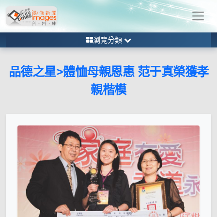
瀏覽分類
品德之星>體恤母親恩惠 范于真榮獲孝
親楷模