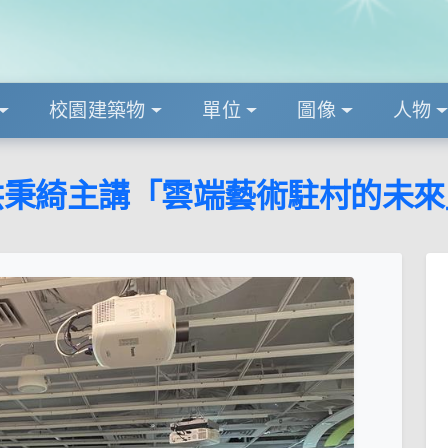
校園建築物
單位
圖像
人物
洪秉綺主講「雲端藝術駐村的未來