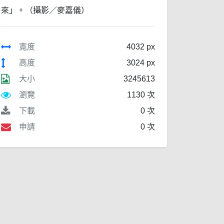
來」。（攝影／麥嘉儀）
寬度
4032 px
高度
3024 px
大小
3245613
瀏覽
1130 次
下載
0 次
申請
0 次