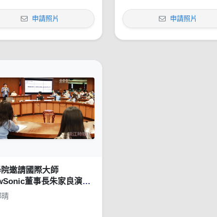
申請照片
申請照片
學院邀請國際大師
ewSonic董事長朱家良演講
苦幹、實幹，還得用對方
鄧晴
：談創意思惟的重要性」