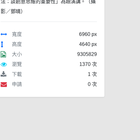
法：談創意思維的重要性」為題演講。（攝
影／鄧晴）
寬度
6960 px
高度
4640 px
大小
9305829
瀏覽
1370 次
下載
1 次
申請
0 次