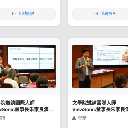
申請照片
申請照片
學院邀請國際大師
文學院邀請國際大師
ewSonic董事長朱家良演講
ViewSonic董事長朱家良
苦幹、實幹，還得用對方
「苦幹、實幹，還得用對
鄧晴
鄧晴
：談創意思惟的重要性」
法：談創意思惟的重要性