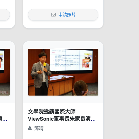
申請照片
文學院邀請國際大師
演講
ViewSonic董事長朱家良演講
方
「苦幹、實幹，還得用對方
鄧晴
」
法：談創意思惟的重要性」