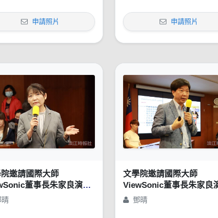
申請照片
申請照片
學院邀請國際大師
文學院邀請國際大師
ewSonic董事長朱家良演講
ViewSonic董事長朱家良
苦幹、實幹，還得用對方
「苦幹、實幹，還得用對
鄧晴
鄧晴
：談創意思惟的重要性」
法：談創意思惟的重要性