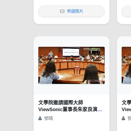
申請照片
文學院邀請國際大師
文
ViewSonic董事長朱家良演講
Vi
「苦幹、實幹，還得用對方
「
鄧晴
法：談創意思惟的重要性」
法