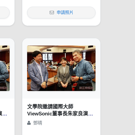
申請照片
文學院邀請國際大師
演講
ViewSonic董事長朱家良演講
方
「苦幹、實幹，還得用對方
鄧晴
」
法：談創意思惟的重要性」