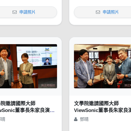
申請照片
申請照片
學院邀請國際大師
文學院邀請國際大師
ewSonic董事長朱家良演講
ViewSonic董事長朱家良
苦幹、實幹，還得用對方
「苦幹、實幹，還得用對
鄧晴
鄧晴
：談創意思惟的重要性」
法：談創意思惟的重要性