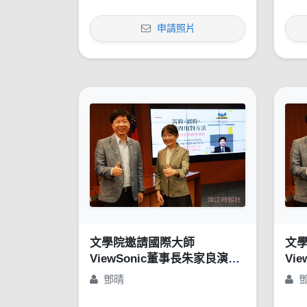
申請照片
文學院邀請國際大師
文
ViewSonic董事長朱家良演講
Vi
「苦幹、實幹，還得用對方
「
鄧晴
法：談創意思惟的重要性」
法