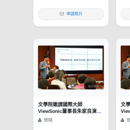
申請照片
文學院邀請國際大師
文
ViewSonic董事長朱家良演講
Vi
「苦幹、實幹，還得用對方
「
鄧晴
法：談創意思惟的重要性」
法