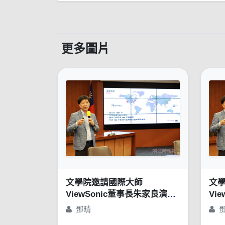
更多圖片
文學院邀請國際大師
文
ViewSonic董事長朱家良演講
Vi
「苦幹、實幹，還得用對方
「
鄧晴
法：談創意思惟的重要性」
法