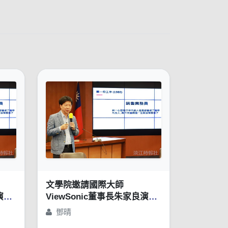
文學院邀請國際大師
演講
ViewSonic董事長朱家良演講
方
「苦幹、實幹，還得用對方
鄧晴
」
法：談創意思惟的重要性」