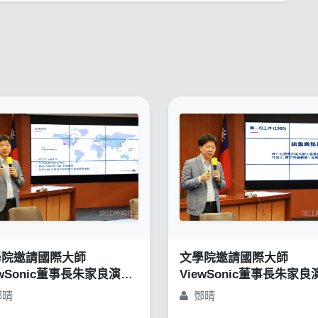
學院邀請國際大師
文學院邀請國際大師
ewSonic董事長朱家良演講
ViewSonic董事長朱家良
苦幹、實幹，還得用對方
「苦幹、實幹，還得用對
鄧晴
鄧晴
：談創意思惟的重要性」
法：談創意思惟的重要性