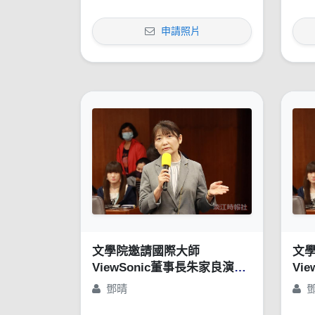
申請照片
文學院邀請國際大師
文
ViewSonic董事長朱家良演講
Vi
「苦幹、實幹，還得用對方
「
鄧晴
法：談創意思惟的重要性」
法