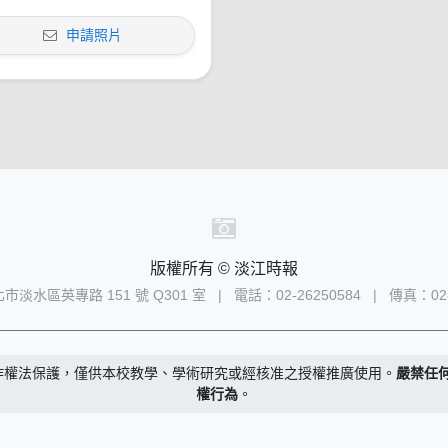
申請照片
版權所有 © 淡江時報
新北市淡水區英專路 151 號 Q301 室
|
電話：02-26250584
|
傳真：02-
作權法保護，僅供本校教學、學術研究或經核准之授權推廣使用。
嚴禁任
權行為
。