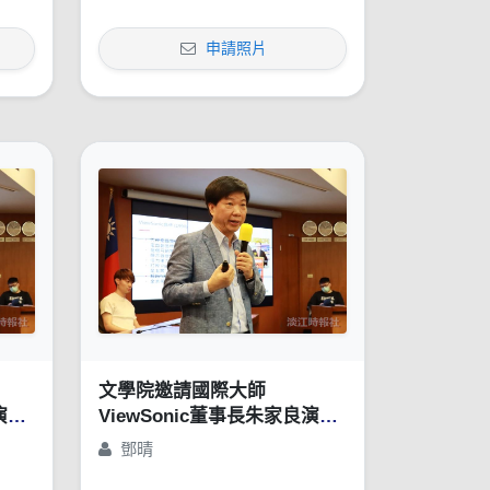
申請照片
文學院邀請國際大師
演講
ViewSonic董事長朱家良演講
方
「苦幹、實幹，還得用對方
鄧晴
」
法：談創意思惟的重要性」