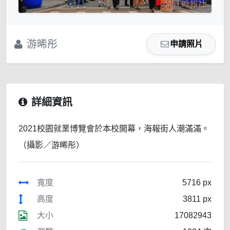
游晞彤
申請照片
詳細資訊
2021校園就業博覽會於本校開幕，海報街人潮滿滿。
（攝影／游晞彤）
寬度
5716 px
高度
3811 px
大小
17082943