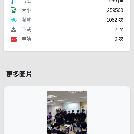
高度
960 px
大小
259563
瀏覽
1082 次
下載
2 次
申請
0 次
更多圖片