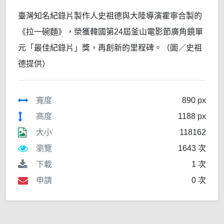
臺灣知名紀錄片製作人史祖德與大陸導演霍寧合製的
《拉一碗麵》，榮獲韓國第24屆釜山電影節廣角鏡單
元「最佳紀錄片」獎，再創新的里程碑。（圖／史祖
德提供）
寬度
890 px
高度
1188 px
大小
118162
瀏覽
1643 次
下載
1 次
申請
0 次