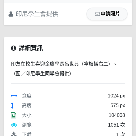
印尼學生會提供
申請照片
詳細資訊
印友在校生喜迎金鷹學長呂世典（拿旗幟右二）。
（圖／印尼學生同學會提供）
寬度
1024 px
高度
575 px
大小
104008
瀏覽
1051 次
下載
1 次