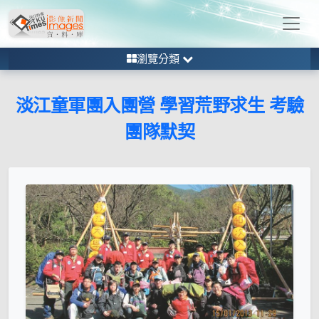
瀏覽分類
淡江童軍團入團營 學習荒野求生 考驗
團隊默契