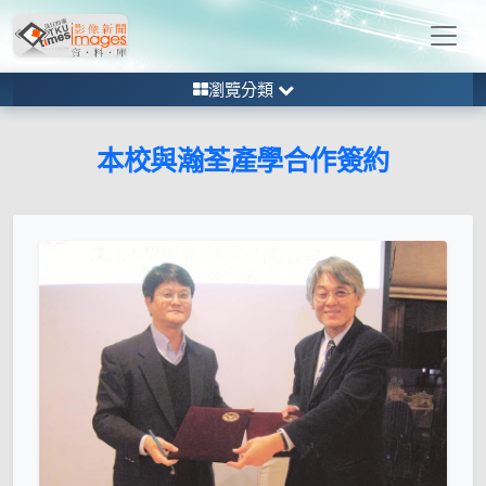
瀏覽分類
本校與瀚荃產學合作簽約