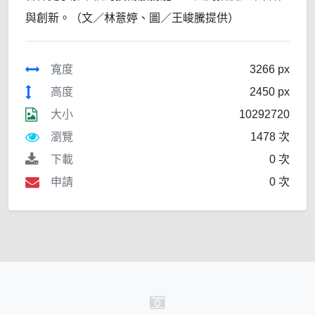
與創新。（文／林薏婷、圖／王峻騰提供）
寬度
3266 px
高度
2450 px
大小
10292720
瀏覽
1478 次
下載
0 次
申請
0 次