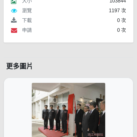
大小
103844
瀏覽
1197 次
下載
0 次
申請
0 次
更多圖片