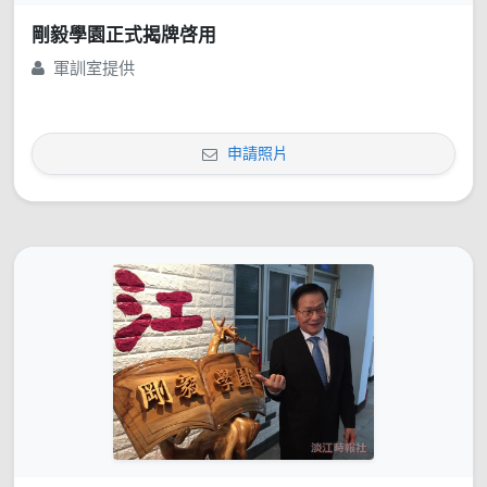
剛毅學園正式揭牌啓用
軍訓室提供
申請照片