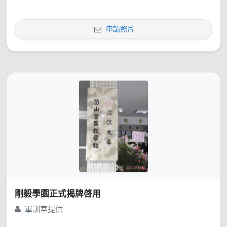
申請照片
剛毅學園正式揭牌啓用
軍訓室提供