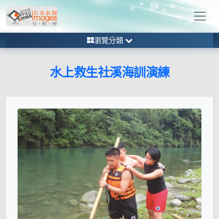
瀏覽分類
水上救生社溪海訓演練