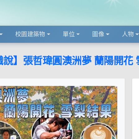
校園建築物
單位
圖像
人物
職說】張哲瑋圓澳洲夢 蘭陽開花 