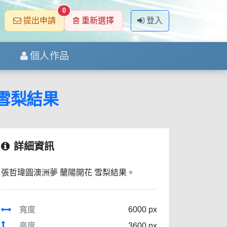
0
提出申請
重新選擇
登入
個人作品
雪梨結果
詳細資訊
張哲瑋圓澳洲夢 蘭陽開花 雪梨結果。
寬度
6000 px
高度
3600 px