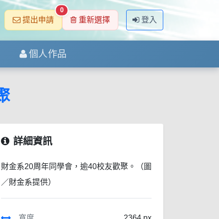
0
提出申請
重新選擇
登入
個人作品
聚
詳細資訊
財金系20周年同學會，逾40校友歡聚。（圖
／財金系提供）
寬度
2364 px