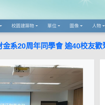
校園建築物
單位
圖像
人物
財金系20周年同學會 逾40校友歡