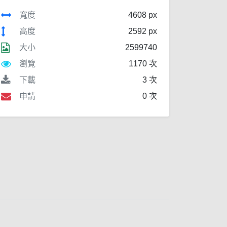
寬度
4608 px
高度
2592 px
大小
2599740
瀏覽
1170 次
下載
3 次
申請
0 次