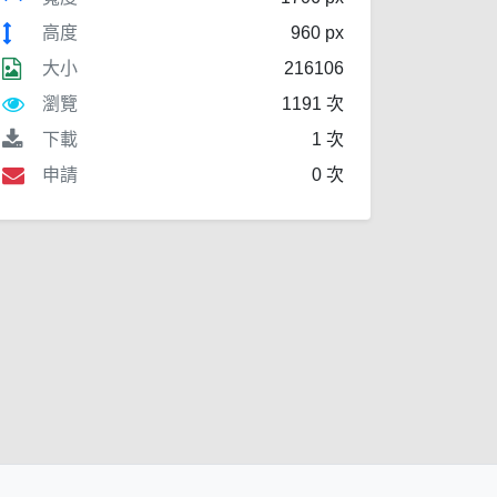
高度
960 px
大小
216106
瀏覽
1191 次
下載
1 次
申請
0 次