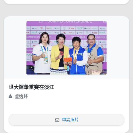
世大運舉重賽在淡江
盧逸峰
申請照片