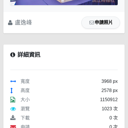
盧逸峰
申請照片
詳細資訊
寬度
3968 px
高度
2578 px
大小
1150912
瀏覽
1023 次
下載
0 次
申請
0 次