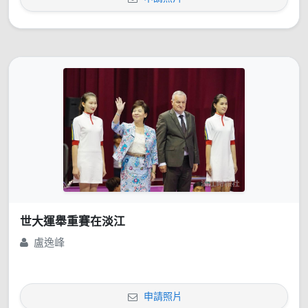
世大運舉重賽在淡江
盧逸峰
申請照片