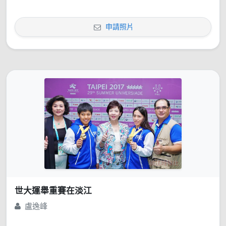
申請照片
世大運舉重賽在淡江
盧逸峰