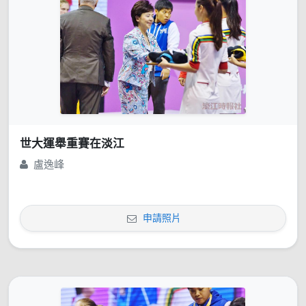
世大運舉重賽在淡江
盧逸峰
申請照片