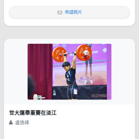
申請照片
世大運舉重賽在淡江
盧逸峰