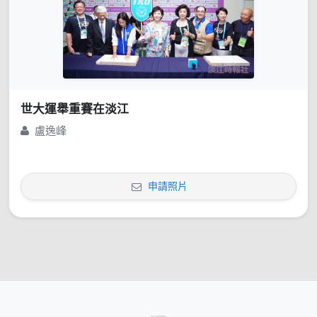
世大運舉重賽在淡江
盧逸峰
申請照片