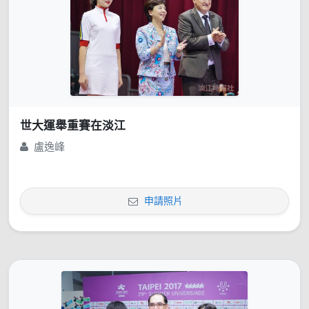
世大運舉重賽在淡江
盧逸峰
申請照片