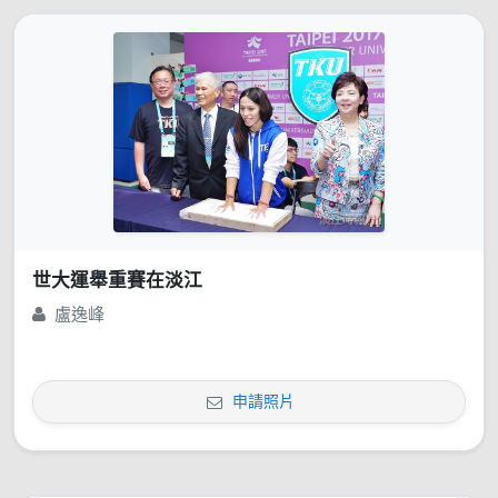
世大運舉重賽在淡江
盧逸峰
申請照片