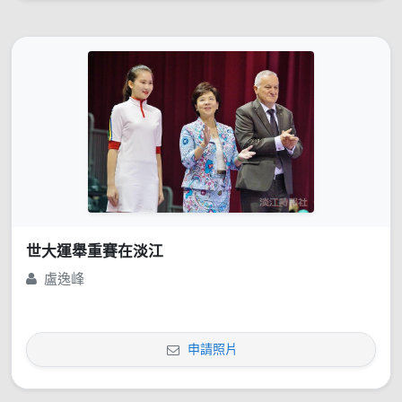
世大運舉重賽在淡江
盧逸峰
申請照片