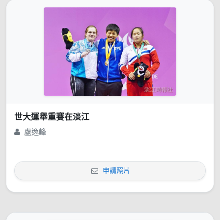
世大運舉重賽在淡江
盧逸峰
申請照片