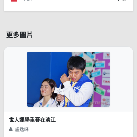
更多圖片
世大運舉重賽在淡江
盧逸峰