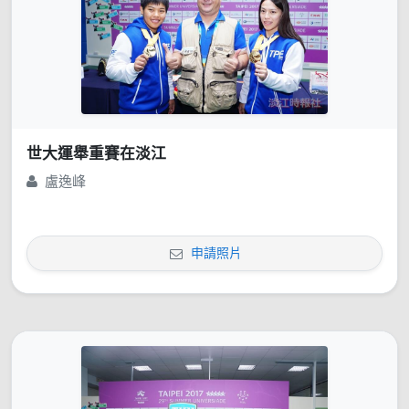
世大運舉重賽在淡江
盧逸峰
申請照片