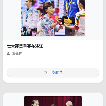
世大運舉重賽在淡江
盧逸峰
申請照片