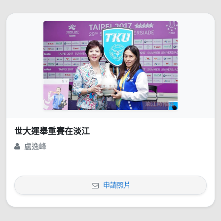
世大運舉重賽在淡江
盧逸峰
申請照片