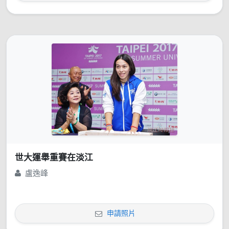
世大運舉重賽在淡江
盧逸峰
申請照片