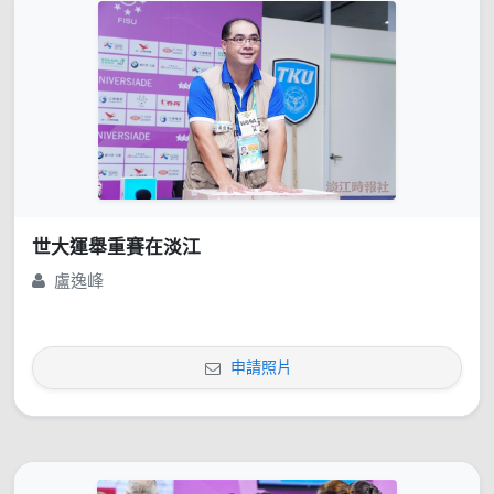
世大運舉重賽在淡江
盧逸峰
申請照片