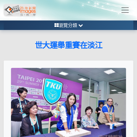
瀏覽分類
世大運舉重賽在淡江