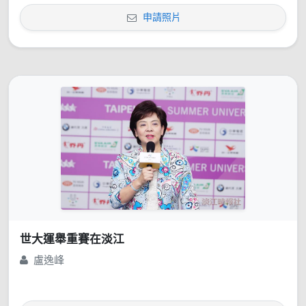
申請照片
世大運舉重賽在淡江
盧逸峰