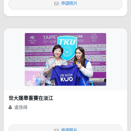
申請照片
世大運舉重賽在淡江
盧逸峰
申請照片