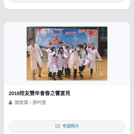
2018校友雙年會春之饗宴見
閩家瑋、廖吟萱
申請照片