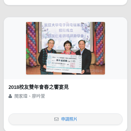
2018校友雙年會春之饗宴見
閩家瑋、廖吟萱
申請照片