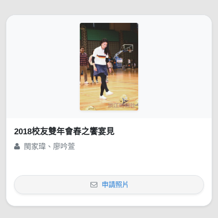
2018校友雙年會春之饗宴見
閩家瑋、廖吟萱
申請照片