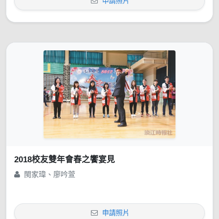
申請照片
2018校友雙年會春之饗宴見
閩家瑋、廖吟萱
申請照片