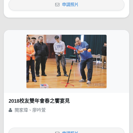
申請照片
2018校友雙年會春之饗宴見
閩家瑋、廖吟萱