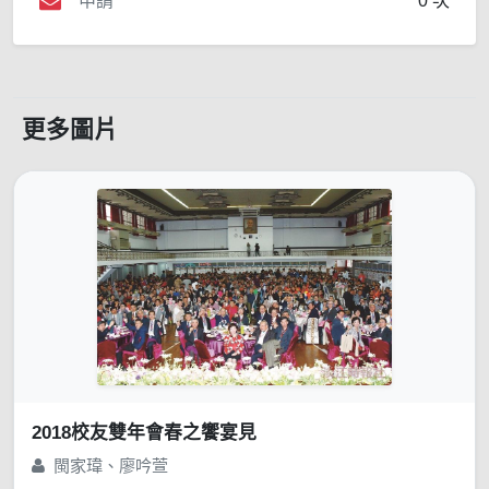
申請
0 次
更多圖片
2018校友雙年會春之饗宴見
閩家瑋、廖吟萱