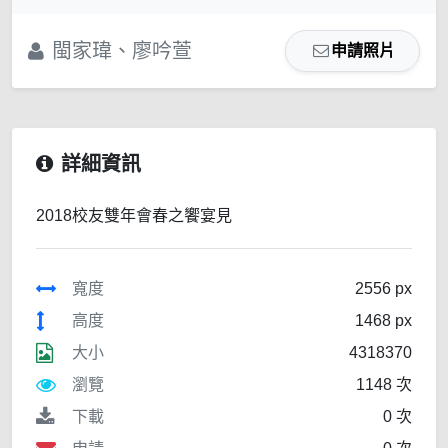
閩家瑋、廖吟萱
申請照片
詳細資訊
2018校友雙年會春之饗宴見
寬度
2556 px
高度
1468 px
大小
4318370
瀏覽
1148 次
下載
0 次