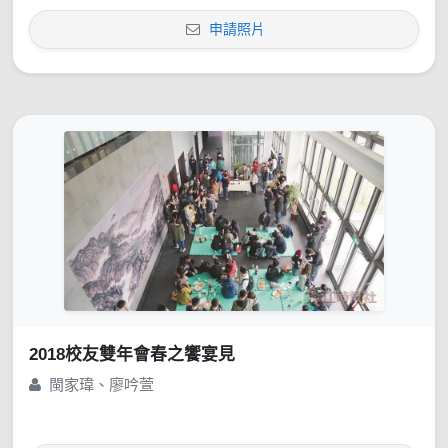
申請照片
2018校友雙年會春之饗宴見
閩家瑋、廖吟萱