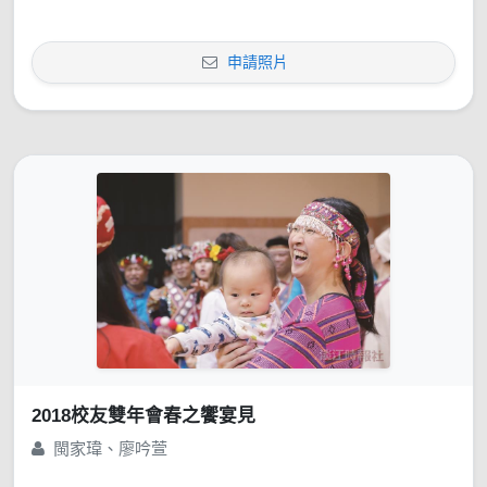
申請照片
2018校友雙年會春之饗宴見
閩家瑋、廖吟萱