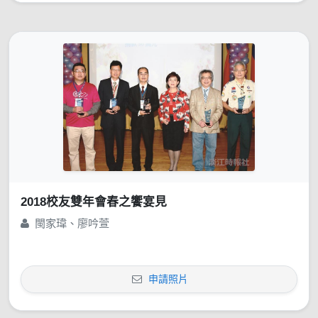
2018校友雙年會春之饗宴見
閩家瑋、廖吟萱
申請照片