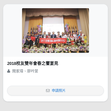
2018校友雙年會春之饗宴見
閩家瑋、廖吟萱
申請照片