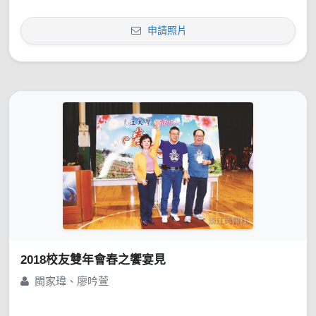
申請照片
2018校友雙年會春之饗宴見
閩家瑋、廖吟萱