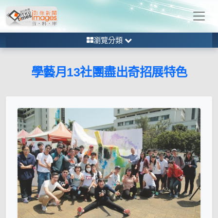
瀏覽分類
學藝月13社團盡出奇招展特色