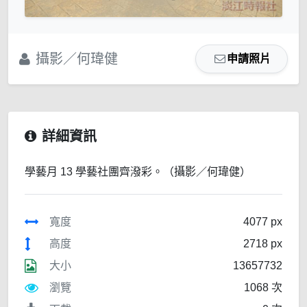
攝影／何瑋健
申請照片
詳細資訊
學藝月 13 學藝社團齊潑彩。（攝影／何瑋健）
寬度
4077 px
高度
2718 px
大小
13657732
瀏覽
1068 次