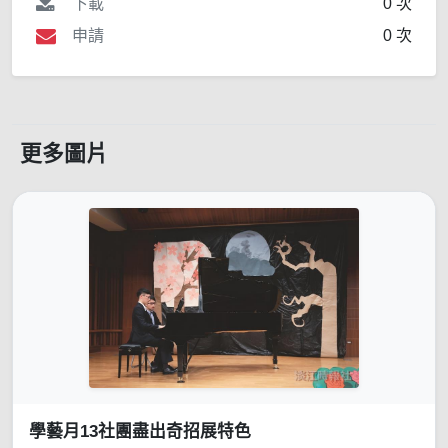
下載
0 次
申請
0 次
更多圖片
學藝月13社團盡出奇招展特色