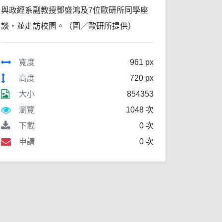
與政經系副教授鄧盛鴻及7位歐研所同學座
談，並走訪校園。（圖／歐研所提供）
寬度
961 px
高度
720 px
大小
854353
瀏覽
1048 次
下載
0 次
申請
0 次