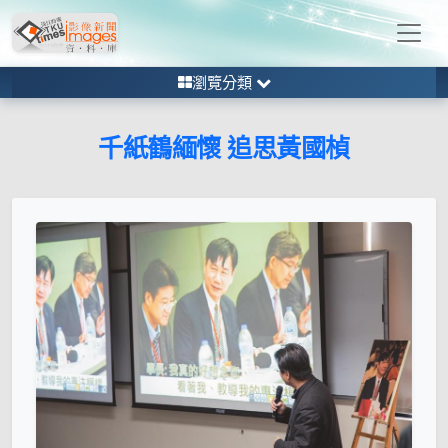
瀏覽分類
千紙鶴緬懷 追思黃國楨