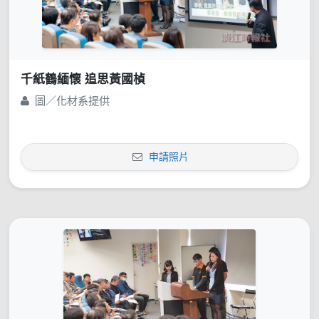
千紙鶴緬懷 追思黃國楨
圖／化材系提供
申請照片