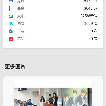
寬度
5472 px
高度
3648 px
大小
22588594
瀏覽
1069 次
下載
0 次
申請
0 次
更多圖片