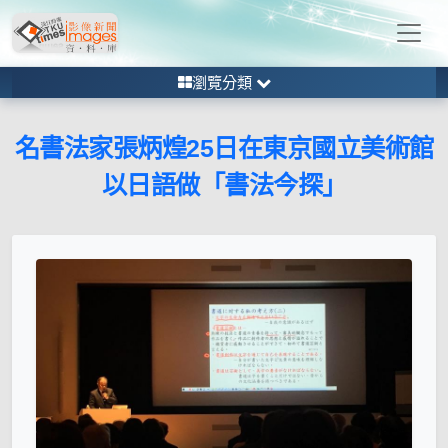
瀏覽分類
名書法家張炳煌25日在東京國立美術館
以日語做「書法今探」