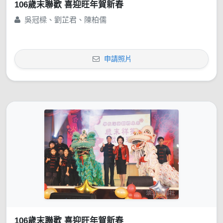
106歲末聯歡 喜迎旺年賀新春
吳冠樑、劉芷君、陳柏儒
申請照片
106歲末聯歡 喜迎旺年賀新春