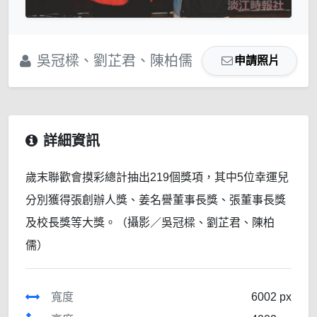
吳冠樑、劉芷君、陳柏儒
申請照片
詳細資訊
歲末聯歡會摸彩總計抽出219個獎項，其中5位幸運兒
分別獲得張創辦人獎、姜名譽董事長獎、張董事長獎
及校長獎等大獎。（攝影／吳冠樑、劉芷君、陳柏
儒）
寬度
6002 px