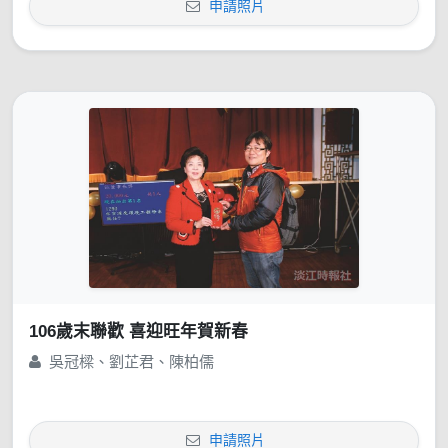
申請照片
106歲末聯歡 喜迎旺年賀新春
吳冠樑、劉芷君、陳柏儒
申請照片