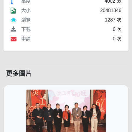
高度
4002 px
大小
20481346
瀏覽
1287 次
下載
0 次
申請
0 次
更多圖片