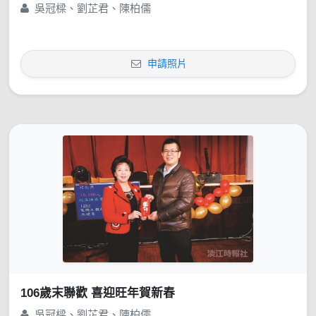
吳冠樑、劉芷君、陳柏儒
申請照片
106歲末聯歡 喜迎旺年賀新春
吳冠樑、劉芷君、陳柏儒