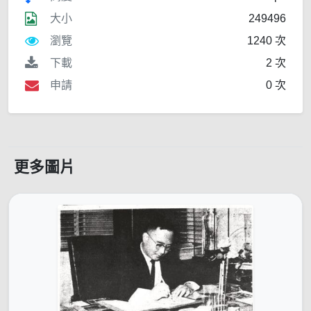
大小
249496
瀏覽
1240 次
下載
2 次
申請
0 次
更多圖片