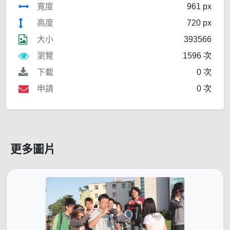
寬度
961 px
高度
720 px
大小
393566
瀏覽
1596 次
下載
0 次
申請
0 次
更多圖片