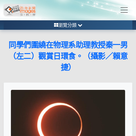
瀏覽分類
同學們圍繞在物理系助理教授秦一男
（左二）觀賞日環食。（攝影／賴意
捷）