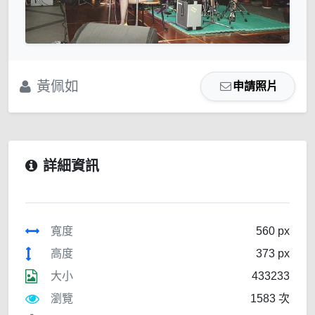
黃佩如
申請照片
詳細資訊
寬度
560 px
高度
373 px
大小
433233
瀏覽
1583 次