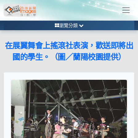
瀏覽分類
在展翼舞會上搖滾社表演，歡送即將出
國的學生。（圖／蘭陽校園提供）