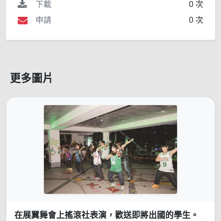
下載
0 次
申請
0 次
更多圖片
在展翼舞會上搖滾社表演，歡送即將出國的學生。