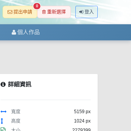
0
提出申請
重新選擇
登入
個人作品
詳細資訊
寬度
5159 px
高度
1024 px
大小
2279399